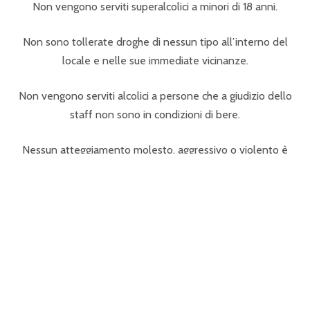
Non vengono serviti superalcolici a minori di 18 anni.
Non sono tollerate droghe di nessun tipo all’interno del
locale e nelle sue immediate vicinanze.
Non vengono serviti alcolici a persone che a giudizio dello
staff non sono in condizioni di bere.
Nessun atteggiamento molesto, aggressivo o violento è
tollerato.
È buona educazione non affrontare discussioni
concernenti argomenti politici o religiosi.